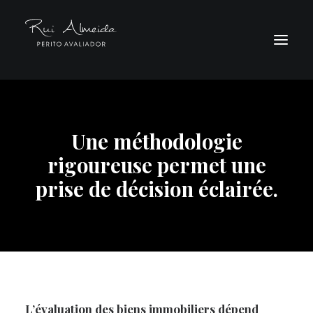
ACCUEIL
Une méthodologie
SERVICES
rigoureuse permet une
MÉTHODOLOGIE
prise de décision éclairée.
CURRICULUM
CONTACTS
L’évaluation des biens immobiliers dépend